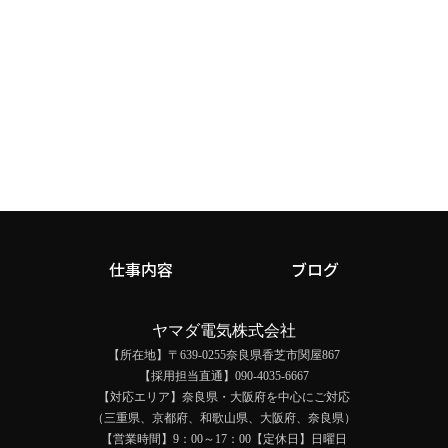
仕事内容
ブログ
ヤマダ電気株式会社
【所在地】〒639-0255奈良県香芝市関屋867
【採用担当直通】090-4035-6667
【対応エリア】奈良県・大阪府を中心にご対応
（三重県、京都府、和歌山県、大阪府、奈良県）
【営業時間】9：00～17：00【定休日】日曜日